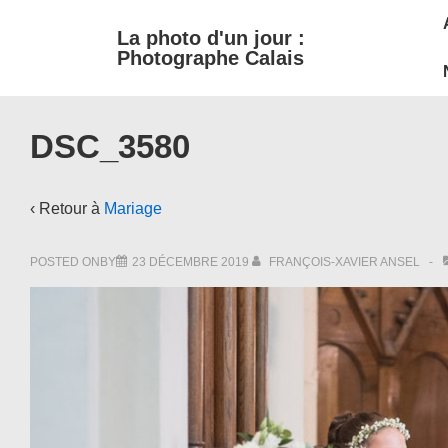
M
↓
La photo d'un jour :
passer
N
Photographe Calais
au
contenu
principal
DSC_3580
‹ Retour à
Mariage
POSTED ONBY
23 DÉCEMBRE 2019
FRANÇOIS-XAVIER ANSEL