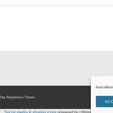
Nous utiliso
d by
Responsive Theme
AC
Social media & sharing icons
powered by UltimatelySocial