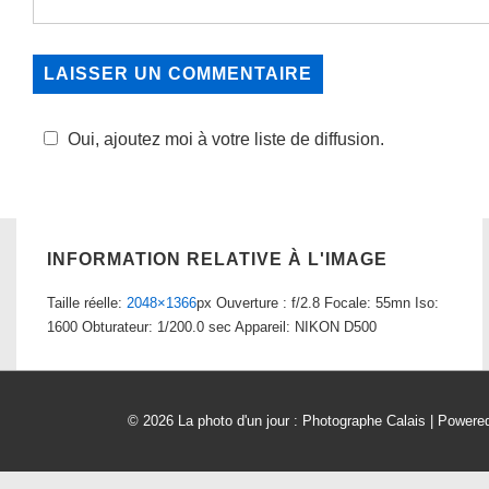
Oui, ajoutez moi à votre liste de diffusion.
INFORMATION RELATIVE À L'IMAGE
Taille réelle:
2048×1366
px
Ouverture : f/2.8
Focale: 55mn
Iso:
1600
Obturateur: 1/200.0 sec
Appareil: NIKON D500
© 2026
La photo d'un jour : Photographe Calais
| Powere