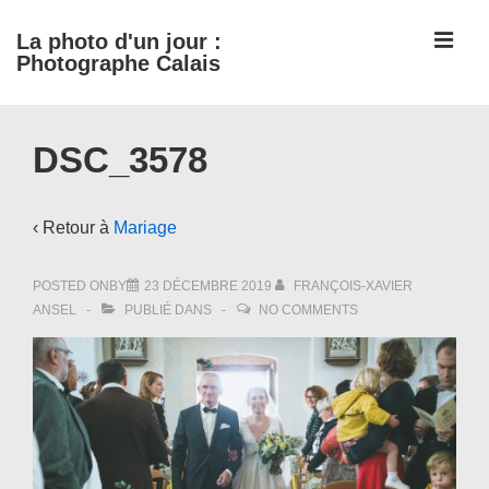
↓
ME
La photo d'un jour :
passer
Photographe Calais
au
contenu
Main
principal
DSC_3578
Navigation
‹ Retour à
Mariage
POSTED ONBY
23 DÉCEMBRE 2019
FRANÇOIS-XAVIER
ANSEL
PUBLIÉ DANS
NO COMMENTS