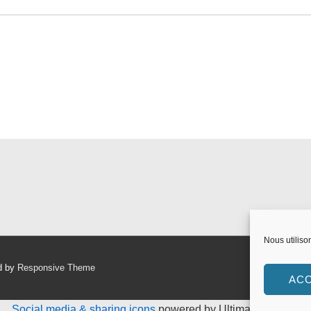
Nous utiliso
d by
Responsive Theme
AC
Social media & sharing icons
powered by UltimatelySocial