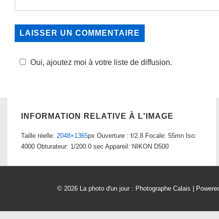
Oui, ajoutez moi à votre liste de diffusion.
INFORMATION RELATIVE À L'IMAGE
Taille réelle:
2048×1365
px
Ouverture : f/2.8
Focale: 55mn
Iso:
4000
Obturateur: 1/200.0 sec
Appareil: NIKON D500
© 2026
La photo d'un jour : Photographe Calais
| Powere