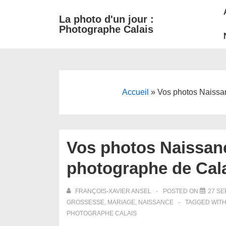
M
↓
La photo d'un jour :
passer
N
Photographe Calais
au
contenu
principal
Accueil
»
Vos photos Naissa
Vos photos Naissan
photographe de Cal
FRANÇOIS-XAVIER ANSEL
POSTED ON
27 SE
GROSSESSE
,
MARIAGE
,
NAISSANCE
TAGGED WIT
PHOTOGRAPHE CALAIS