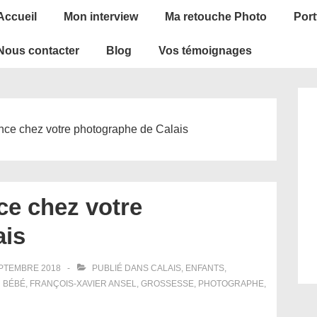
ain
Accueil
Mon interview
Ma retouche Photo
Port
avigation
Nous contacter
Blog
Vos témoignages
nce chez votre photographe de Calais
ce chez votre
ais
PTEMBRE 2018
PUBLIÉ DANS
CALAIS
,
ENFANTS
,
H
BÉBÉ
,
FRANÇOIS-XAVIER ANSEL
,
GROSSESSE
,
PHOTOGRAPHE
,