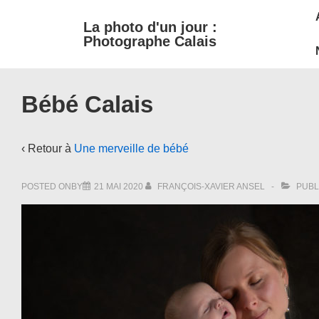
M
↓
La photo d'un jour :
passer
N
Photographe Calais
au
contenu
principal
Bébé Calais
‹ Retour à
Une merveille de bébé
POSTED ONBY
21 MAI 2020
FRANÇOIS-XAVIER ANSEL
PUBL