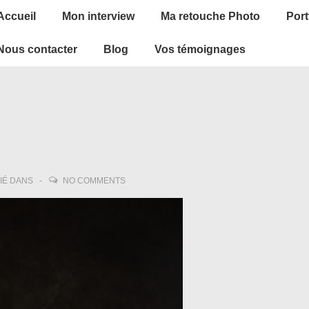
ain
Accueil
Mon interview
Ma retouche Photo
Port
avigation
Nous contacter
Blog
Vos témoignages
IÉ DANS
NO COMMENTS