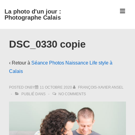
↓
ME
La photo d'un jour :
passer
Photographe Calais
au
contenu
Main
principal
DSC_0330 copie
Navigation
‹ Retour à
Séance Photos Naissance Life style à
Calais
POSTED ONBY
11 OCTOBRE 2020
FRANÇOIS-XAVIER ANSEL
PUBLIÉ DANS
NO COMMENTS