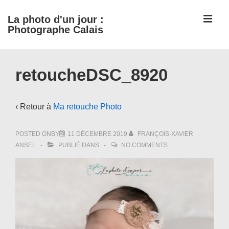
↓
ME
La photo d'un jour :
passer
Photographe Calais
au
contenu
Main
principal
retoucheDSC_8920
Navigation
‹ Retour à
Ma retouche Photo
POSTED ONBY
11 DÉCEMBRE 2019
FRANÇOIS-XAVIER
ANSEL
PUBLIÉ DANS
NO COMMENTS