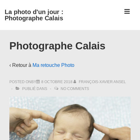
↓
ME
La photo d'un jour :
passer
Photographe Calais
au
contenu
Main
principal
Photographe Calais
Navigation
‹ Retour à
Ma retouche Photo
POSTED ONBY
8 OCTOBRE 2018
FRANÇOIS-XAVIER ANSEL
PUBLIÉ DANS
NO COMMENTS