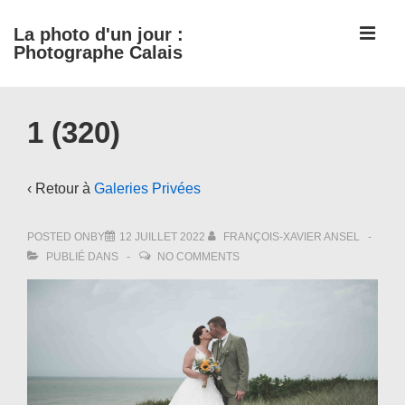
↓
ME
La photo d'un jour :
passer
Photographe Calais
au
contenu
Main
principal
1 (320)
Navigation
‹ Retour à
Galeries Privées
POSTED ONBY
12 JUILLET 2022
FRANÇOIS-XAVIER ANSEL
PUBLIÉ DANS
NO COMMENTS