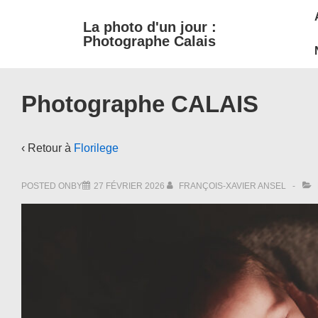
M
↓
La photo d'un jour :
passer
N
Photographe Calais
au
contenu
principal
Photographe CALAIS
‹ Retour à
Florilege
POSTED ONBY
27 FÉVRIER 2026
FRANÇOIS-XAVIER ANSEL