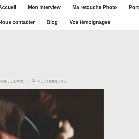
ain
Accueil
Mon interview
Ma retouche Photo
Port
avigation
Nous contacter
Blog
Vos témoignages
PUBLIÉ DANS
NO COMMENTS