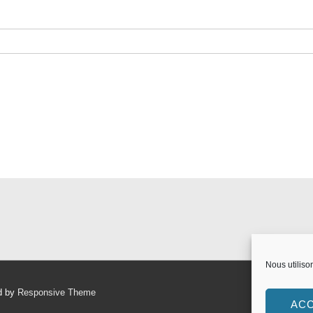
Nous utiliso
d by
Responsive Theme
AC