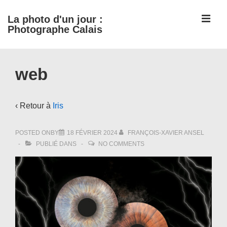
↓
ME
La photo d'un jour :
passer
Photographe Calais
au
contenu
Main
principal
web
Navigation
‹ Retour à
Iris
POSTED ONBY
18 FÉVRIER 2024
FRANÇOIS-XAVIER ANSEL
PUBLIÉ DANS
NO COMMENTS