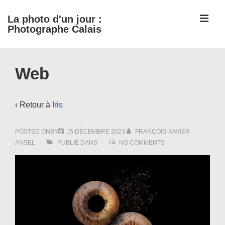
↓
ME
La photo d'un jour :
passer
Photographe Calais
au
contenu
Main
principal
Web
Navigation
‹ Retour à
Iris
POSTED ONBY
15 DÉCEMBRE 2023
FRANÇOIS-XAVIER
ANSEL
PUBLIÉ DANS
NO COMMENTS