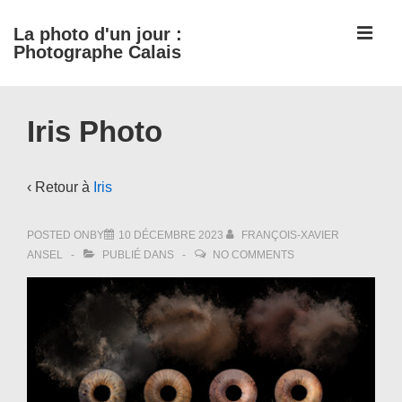
↓
ME
La photo d'un jour :
passer
Photographe Calais
au
contenu
Main
principal
Iris Photo
Navigation
‹ Retour à
Iris
POSTED ONBY
10 DÉCEMBRE 2023
FRANÇOIS-XAVIER
ANSEL
PUBLIÉ DANS
NO COMMENTS