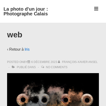
↓
ME
La photo d'un jour :
passer
Photographe Calais
au
contenu
Main
principal
web
Navigation
‹ Retour à
Iris
POSTED ONBY
6 DÉCEMBRE 2023
FRANÇOIS-XAVIER ANSEL
PUBLIÉ DANS
NO COMMENTS