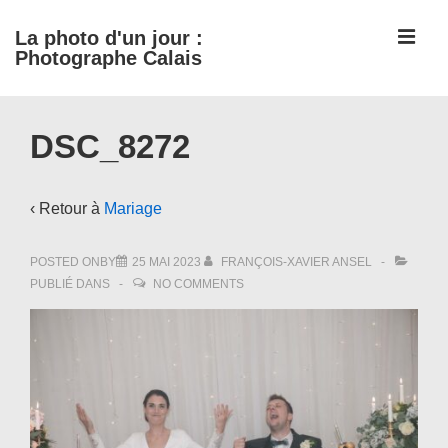
↓
ME
La photo d'un jour :
passer
Photographe Calais
au
contenu
Main
principal
DSC_8272
Navigation
‹ Retour à
Mariage
POSTED ONBY
25 MAI 2023
FRANÇOIS-XAVIER ANSEL
PUBLIÉ DANS
NO COMMENTS