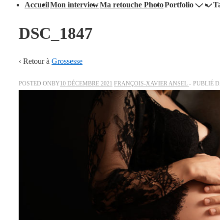
Accueil
Mon interview
Ma retouche Photo
Portfolio
Ta
DSC_1847
‹ Retour à
Grossesse
POSTED ONBY
10 DÉCEMBRE 2021
FRANÇOIS-XAVIER ANSEL
PUBLIÉ 