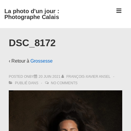
↓
ME
La photo d'un jour :
passer
Photographe Calais
au
contenu
Main
principal
DSC_8172
Navigation
‹ Retour à
Grossesse
POSTED ONBY
20 JUIN 2021
FRANÇOIS-XAVIER ANSEL
PUBLIÉ DANS
NO COMMENTS