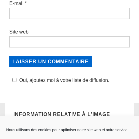
E-mail
*
Site web
Oui, ajoutez moi à votre liste de diffusion.
INFORMATION RELATIVE À L'IMAGE
Taille réelle:
480×720
px
Ouverture : f/3.2
Focale: 50mn
Iso:
Nous utilisons des cookies pour optimiser notre site web et notre service.
100
Obturateur: 1/640.0 sec
Appareil: NIKON D7200