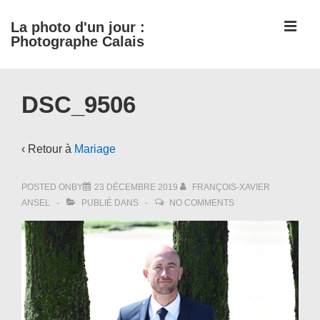
↓
ME
La photo d'un jour :
passer
Photographe Calais
au
contenu
Main
principal
DSC_9506
Navigation
‹ Retour à
Mariage
POSTED ONBY
23 DÉCEMBRE 2019
FRANÇOIS-XAVIER
ANSEL
PUBLIÉ DANS
NO COMMENTS