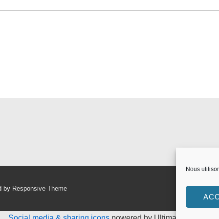
Nous utiliso
d by
Responsive Theme
AC
Social media & sharing icons
powered by UltimatelySocial