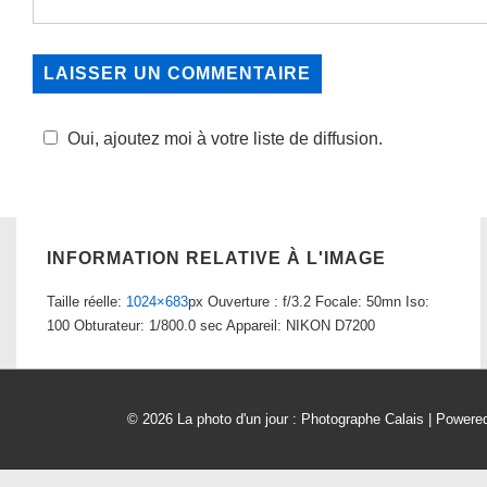
Oui, ajoutez moi à votre liste de diffusion.
INFORMATION RELATIVE À L'IMAGE
Taille réelle:
1024×683
px
Ouverture : f/3.2
Focale: 50mn
Iso:
100
Obturateur: 1/800.0 sec
Appareil: NIKON D7200
© 2026
La photo d'un jour : Photographe Calais
| Powere