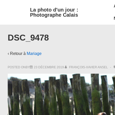
M
↓
La photo d'un jour :
passer
N
Photographe Calais
au
contenu
principal
DSC_9478
‹ Retour à
Mariage
POSTED ONBY
23 DÉCEMBRE 2019
FRANÇOIS-XAVIER ANSEL