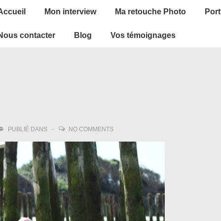
ain
Accueil
Mon interview
Ma retouche Photo
Port
avigation
Nous contacter
Blog
Vos témoignages
PUBLIÉ DANS
NO COMMENTS