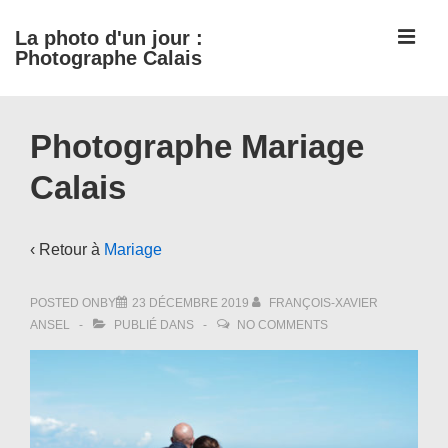
↓
ME
La photo d'un jour :
passer
Photographe Calais
au
contenu
Main
principal
Photographe Mariage
Navigation
Calais
‹ Retour à
Mariage
POSTED ONBY
23 DÉCEMBRE 2019
FRANÇOIS-XAVIER
ANSEL
PUBLIÉ DANS
NO COMMENTS