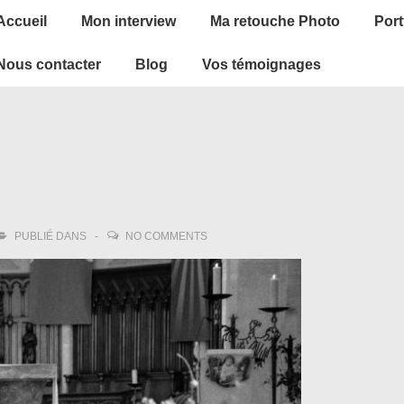
ain
Accueil
Mon interview
Ma retouche Photo
Port
avigation
Nous contacter
Blog
Vos témoignages
PUBLIÉ DANS
NO COMMENTS