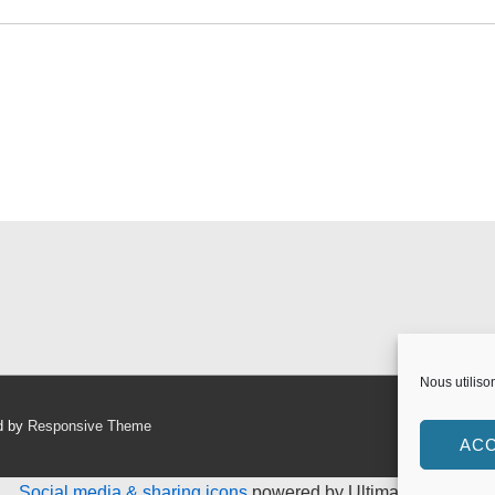
Nous utiliso
d by
Responsive Theme
AC
Social media & sharing icons
powered by UltimatelySocial