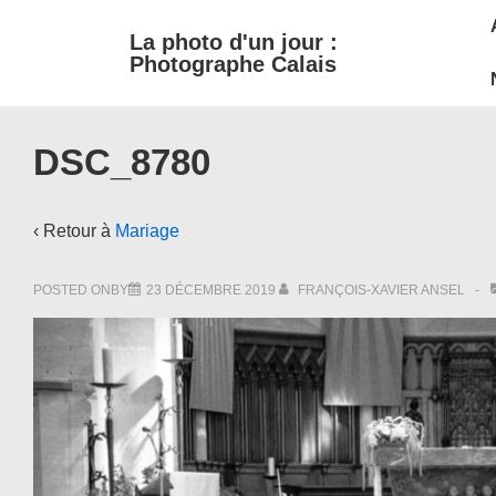
M
↓
La photo d'un jour :
passer
N
Photographe Calais
au
contenu
principal
DSC_8780
‹ Retour à
Mariage
POSTED ONBY
23 DÉCEMBRE 2019
FRANÇOIS-XAVIER ANSEL