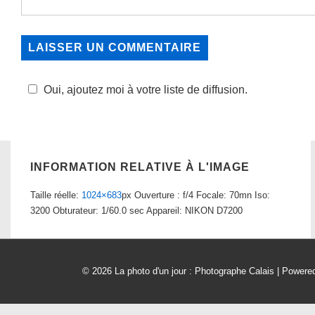
Oui, ajoutez moi à votre liste de diffusion.
INFORMATION RELATIVE À L'IMAGE
Taille réelle:
1024×683
px
Ouverture : f/4
Focale: 70mn
Iso:
3200
Obturateur: 1/60.0 sec
Appareil: NIKON D7200
© 2026
La photo d'un jour : Photographe Calais
| Powere