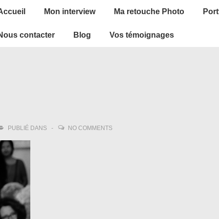
ain
Accueil
Mon interview
Ma retouche Photo
Port
avigation
Nous contacter
Blog
Vos témoignages
PUBLIÉ DANS
NO COMMENTS