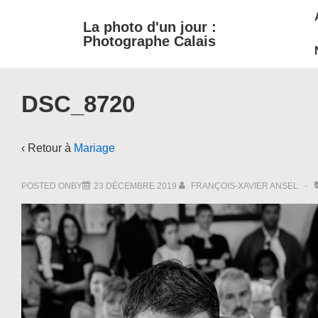
M
↓
La photo d'un jour :
passer
N
Photographe Calais
au
contenu
principal
DSC_8720
‹ Retour à
Mariage
POSTED ONBY
23 DÉCEMBRE 2019
FRANÇOIS-XAVIER ANSEL