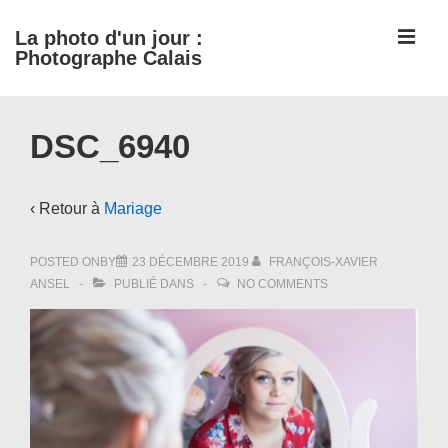
↓
ME
La photo d'un jour :
passer
Photographe Calais
au
contenu
Main
principal
DSC_6940
Navigation
‹ Retour à
Mariage
POSTED ONBY
23 DÉCEMBRE 2019
FRANÇOIS-XAVIER
ANSEL
PUBLIÉ DANS
NO COMMENTS