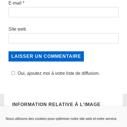
E-mail
*
Site web
Oui, ajoutez moi à votre liste de diffusion.
INFORMATION RELATIVE À L'IMAGE
Taille réelle:
480×720
px
Ouverture : f/2.8
Focale: 50mn
Iso:
Nous utilisons des cookies pour optimiser notre site web et notre service.
500
Obturateur: 1/5000.0 sec
Appareil: NIKON D7200