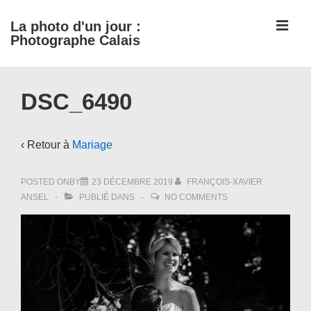
↓
ME
La photo d'un jour :
passer
Photographe Calais
au
contenu
Main
principal
DSC_6490
Navigation
‹ Retour à
Mariage
POSTED ONBY
23 DÉCEMBRE 2019
FRANÇOIS-XAVIER
ANSEL
PUBLIÉ DANS
NO COMMENTS