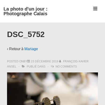
↓
ME
La photo d'un jour :
passer
Photographe Calais
au
contenu
Main
principal
DSC_5752
Navigation
‹ Retour à
Mariage
POSTED ONBY
23 DÉCEMBRE 2019
FRANÇOIS-XAVIER
ANSEL
PUBLIÉ DANS
NO COMMENTS