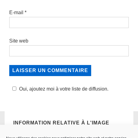
E-mail
*
Site web
Oui, ajoutez moi à votre liste de diffusion.
INFORMATION RELATIVE À L'IMAGE
Taille réelle:
489×720
px
Ouverture : f/1.8
Focale: 50mn
Iso: