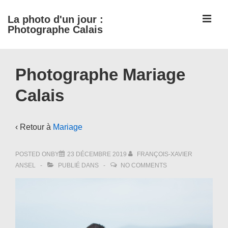
↓
ME
La photo d'un jour :
passer
Photographe Calais
au
contenu
Main
principal
Photographe Mariage
Navigation
Calais
‹ Retour à
Mariage
POSTED ONBY
23 DÉCEMBRE 2019
FRANÇOIS-XAVIER
ANSEL
PUBLIÉ DANS
NO COMMENTS