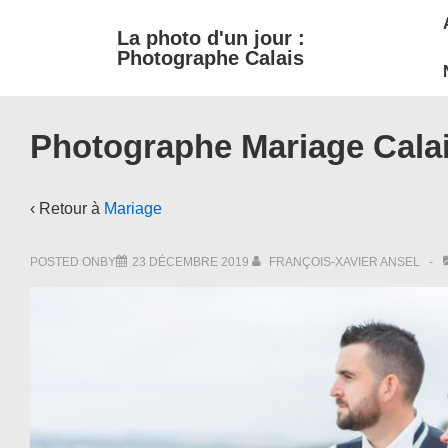
M
↓
La photo d'un jour :
passer
N
Photographe Calais
au
contenu
principal
Photographe Mariage Cala
‹ Retour à
Mariage
POSTED ONBY
23 DÉCEMBRE 2019
FRANÇOIS-XAVIER ANSEL