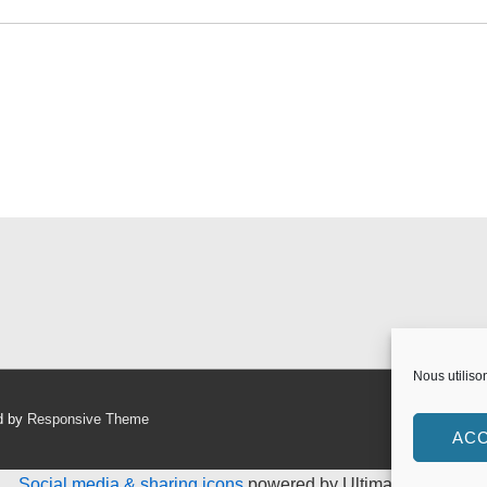
Nous utiliso
d by
Responsive Theme
AC
Social media & sharing icons
powered by UltimatelySocial