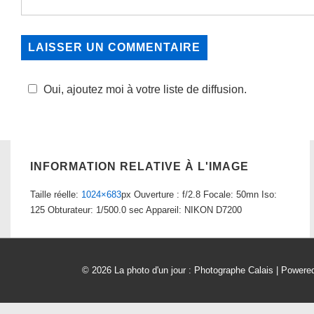
Oui, ajoutez moi à votre liste de diffusion.
INFORMATION RELATIVE À L'IMAGE
Taille réelle:
1024×683
px
Ouverture : f/2.8
Focale: 50mn
Iso:
125
Obturateur: 1/500.0 sec
Appareil: NIKON D7200
© 2026
La photo d'un jour : Photographe Calais
| Powere