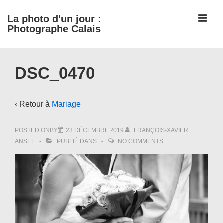
↓
ME
La photo d'un jour :
passer
Photographe Calais
au
contenu
Main
principal
DSC_0470
Navigation
‹ Retour à
Mariage
POSTED ONBY
23 DÉCEMBRE 2019
FRANÇOIS-XAVIER
ANSEL
PUBLIÉ DANS
NO COMMENTS