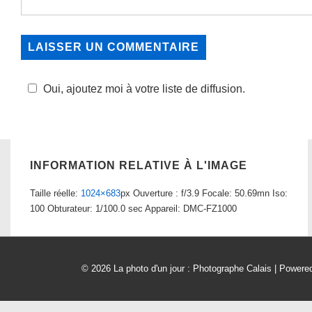
Oui, ajoutez moi à votre liste de diffusion.
INFORMATION RELATIVE À L'IMAGE
Taille réelle:
1024×683
px
Ouverture : f/3.9
Focale: 50.69mn
Iso:
100
Obturateur: 1/100.0 sec
Appareil: DMC-FZ1000
© 2026
La photo d'un jour : Photographe Calais
| Powere