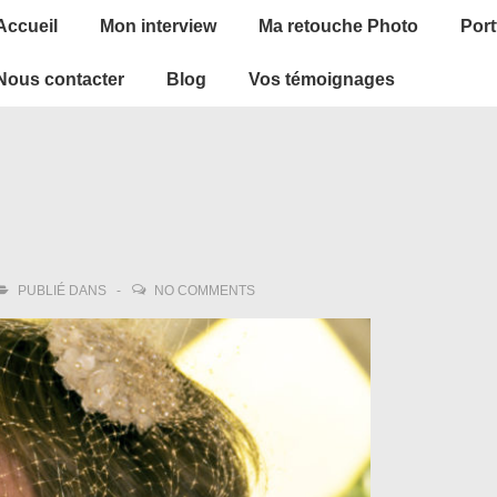
ain
Accueil
Mon interview
Ma retouche Photo
Port
avigation
Nous contacter
Blog
Vos témoignages
PUBLIÉ DANS
NO COMMENTS