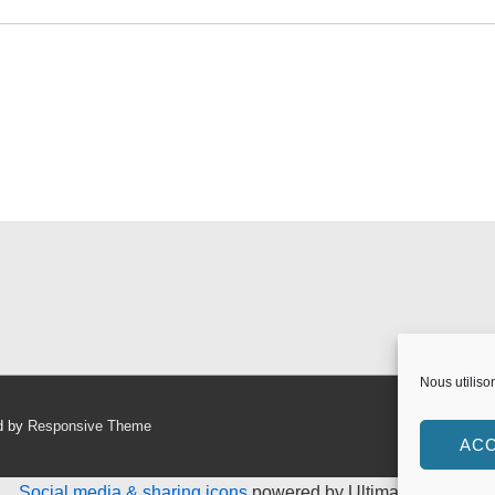
Nous utiliso
d by
Responsive Theme
AC
Social media & sharing icons
powered by UltimatelySocial