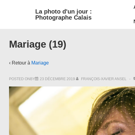
M
↓
La photo d'un jour :
passer
N
Photographe Calais
au
contenu
principal
Mariage (19)
‹ Retour à
Mariage
POSTED ONBY
23 DÉCEMBRE 2019
FRANÇOIS-XAVIER ANSEL