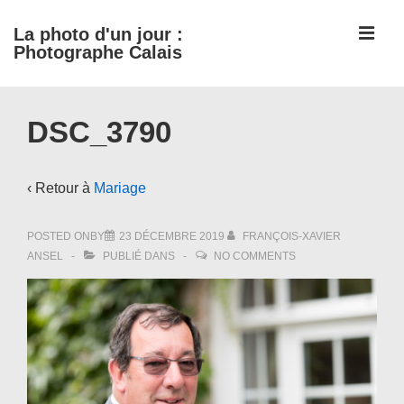
↓
ME
La photo d'un jour :
passer
Photographe Calais
au
contenu
Main
principal
DSC_3790
Navigation
‹ Retour à
Mariage
POSTED ONBY
23 DÉCEMBRE 2019
FRANÇOIS-XAVIER
ANSEL
PUBLIÉ DANS
NO COMMENTS