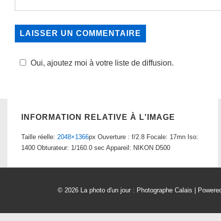
Oui, ajoutez moi à votre liste de diffusion.
INFORMATION RELATIVE À L'IMAGE
Taille réelle:
2048×1366
px
Ouverture : f/2.8
Focale: 17mn
Iso:
1400
Obturateur: 1/160.0 sec
Appareil: NIKON D500
© 2026
La photo d'un jour : Photographe Calais
| Powere