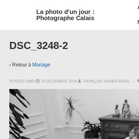
M
↓
La photo d'un jour :
passer
N
Photographe Calais
au
contenu
principal
DSC_3248-2
‹ Retour à
Mariage
POSTED ONBY
23 DÉCEMBRE 2019
FRANÇOIS-XAVIER ANSEL