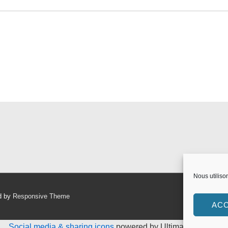
Nous utiliso
d by
Responsive Theme
AC
Social media & sharing icons
powered by UltimatelySocial