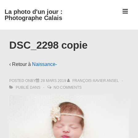
↓
ME
La photo d'un jour :
passer
Photographe Calais
au
contenu
Main
principal
DSC_2298 copie
Navigation
‹ Retour à
Naissance-
POSTED ONBY
28 MARS 2019
FRANÇOIS-XAVIER ANSEL
PUBLIÉ DANS
NO COMMENTS