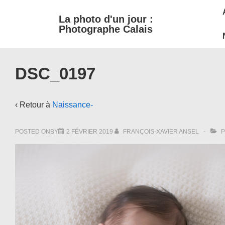
M
↓
La photo d'un jour :
passer
N
Photographe Calais
au
contenu
principal
DSC_0197
‹ Retour à
Naissance-
POSTED ONBY
2 FÉVRIER 2019
FRANÇOIS-XAVIER ANSEL
P