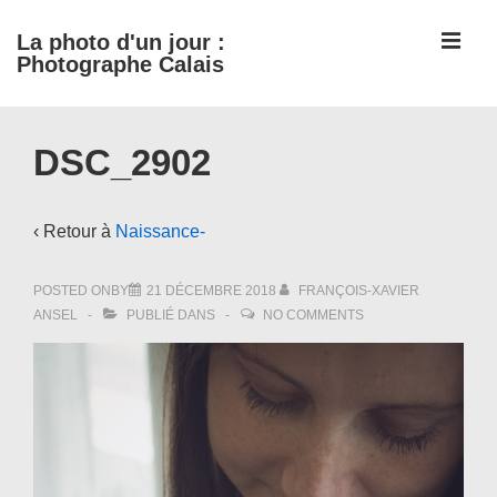
↓
ME
La photo d'un jour :
passer
Photographe Calais
au
contenu
Main
principal
DSC_2902
Navigation
‹ Retour à
Naissance-
POSTED ONBY
21 DÉCEMBRE 2018
FRANÇOIS-XAVIER
ANSEL
PUBLIÉ DANS
NO COMMENTS