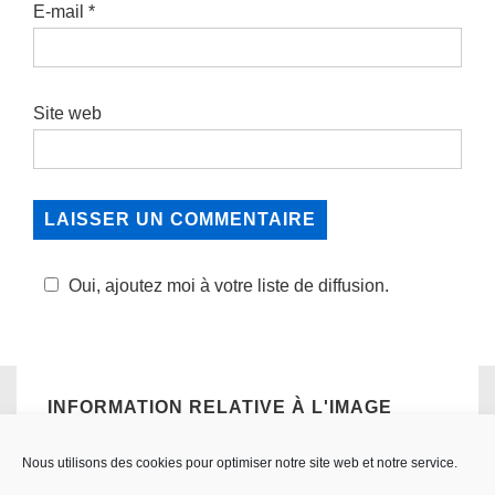
E-mail
*
Site web
Oui, ajoutez moi à votre liste de diffusion.
INFORMATION RELATIVE À L'IMAGE
Taille réelle:
480×720
px
Ouverture : f/5.6
Focale: 50mn
Iso:
Nous utilisons des cookies pour optimiser notre site web et notre service.
5000
Obturateur: 1/320.0 sec
Appareil: NIKON D500