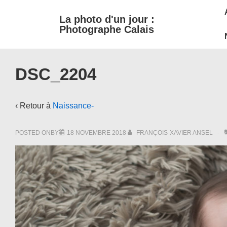
M
↓
La photo d'un jour :
passer
N
Photographe Calais
au
contenu
principal
DSC_2204
‹ Retour à
Naissance-
POSTED ONBY
18 NOVEMBRE 2018
FRANÇOIS-XAVIER ANSEL