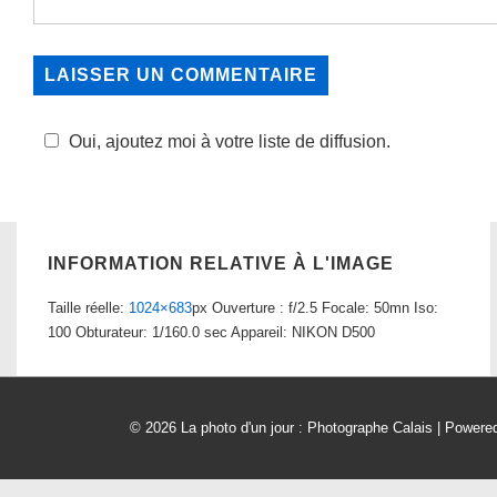
Oui, ajoutez moi à votre liste de diffusion.
INFORMATION RELATIVE À L'IMAGE
Taille réelle:
1024×683
px
Ouverture : f/2.5
Focale: 50mn
Iso:
100
Obturateur: 1/160.0 sec
Appareil: NIKON D500
© 2026
La photo d'un jour : Photographe Calais
| Powere