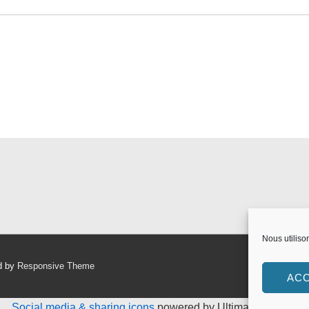
Nous utiliso
d by
Responsive Theme
AC
Social media & sharing icons
powered by UltimatelySocial