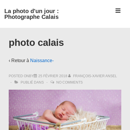
↓
ME
La photo d'un jour :
passer
Photographe Calais
au
contenu
Main
principal
photo calais
Navigation
‹ Retour à
Naissance-
POSTED ONBY
25 FÉVRIER 2018
FRANÇOIS-XAVIER ANSEL
PUBLIÉ DANS
NO COMMENTS